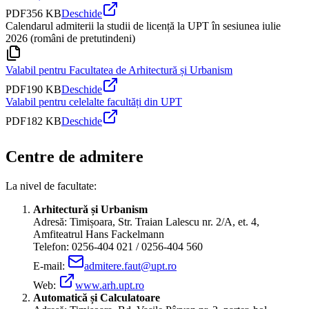
PDF
356 KB
Deschide
Calendarul admiterii la studii de licență la UPT în sesiunea iulie
2026 (români de pretutindeni)
Valabil pentru Facultatea de Arhitectură și Urbanism
PDF
190 KB
Deschide
Valabil pentru celelalte facultăți din UPT
PDF
182 KB
Deschide
Centre de admitere
La nivel de facultate:
Arhitectură și Urbanism
Adresă: Timișoara, Str. Traian Lalescu nr. 2/A, et. 4,
Amfiteatrul Hans Fackelmann
Telefon: 0256-404 021 / 0256-404 560
E-mail:
admitere.faut@upt.ro
Web:
www.arh.upt.ro
Automatică și Calculatoare