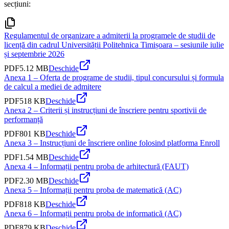
secțiuni:
Regulamentul de organizare a admiterii la programele de studii de
licență din cadrul Universității Politehnica Timișoara – sesiunile iulie
și septembrie 2026
PDF
5.12 MB
Deschide
Anexa 1 – Oferta de programe de studii, tipul concursului și formula
de calcul a mediei de admitere
PDF
518 KB
Deschide
Anexa 2 – Criterii și instrucțiuni de înscriere pentru sportivii de
performanță
PDF
801 KB
Deschide
Anexa 3 – Instrucțiuni de înscriere online folosind platforma Enroll
PDF
1.54 MB
Deschide
Anexa 4 – Informații pentru proba de arhitectură (FAUT)
PDF
2.30 MB
Deschide
Anexa 5 – Informații pentru proba de matematică (AC)
PDF
818 KB
Deschide
Anexa 6 – Informații pentru proba de informatică (AC)
PDF
879 KB
Deschide