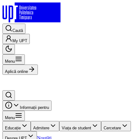
Caută
My UPT
Menu
Aplică online
Informații pentru
Menu
Educație
Admitere
Viața de student
Cercetare
Noutăți
Despre UPT