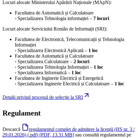
Locuri alocate Ministerului Apărării Naționale (MApN):
Facultatea de Automatică și Calculatoare
› Specializarea Tehnologia informației –
7 locuri
Locuri alocate Serviciului Român de Informații (SRI):
Facultatea de Electronică, Telecomunicații și Tehnologia
Informației
› Specializarea Electronică Aplicată –
1 loc
Facultatea de Automatică și Calculatoare
› Specializarea Calculatoare –
2 locuri
› Specializarea Tehnologia Informației –
1 loc
› Specializarea Informatică –
1 loc
Facultatea de Inginerie Electrică și Energetică
› Specializarea Inginerie Electrică și Calculatoare –
1 loc
Detalii privind procesul de selecție la SRI
Regulament
Descarcă
regulamentul complet de admitere la licență (HS nr. 3 /
29.01.2026)
(
.pdf
)
[PDF, 13.31 MB]
sau consultă regulamentul pe