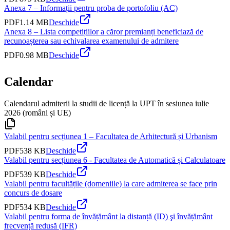
Anexa 7 – Informații pentru proba de portofoliu (AC)
PDF
1.14 MB
Deschide
Anexa 8 – Lista competițiilor a căror premianți beneficiază de
recunoașterea sau echivalarea examenului de admitere
PDF
0.98 MB
Deschide
Calendar
Calendarul admiterii la studii de licență la UPT în sesiunea iulie
2026 (români și UE)
Valabil pentru secțiunea 1 – Facultatea de Arhitectură și Urbanism
PDF
538 KB
Deschide
Valabil pentru secțiunea 6 - Facultatea de Automatică și Calculatoare
PDF
539 KB
Deschide
Valabil pentru facultățile (domeniile) la care admiterea se face prin
concurs de dosare
PDF
534 KB
Deschide
Valabil pentru forma de învățământ la distanță (ID) şi învățământ
frecvență redusă (IFR)