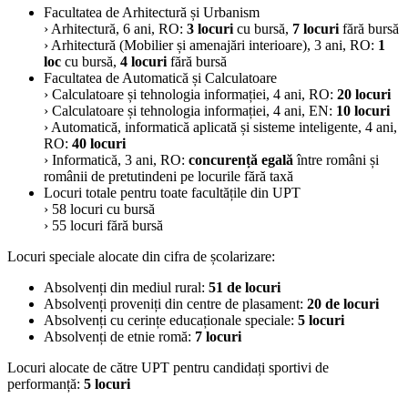
Facultatea de Arhitectură și Urbanism
› Arhitectură, 6 ani, RO:
3 locuri
cu bursă,
7 locuri
fără bursă
› Arhitectură (Mobilier și amenajări interioare), 3 ani, RO:
1
loc
cu bursă,
4 locuri
fără bursă
Facultatea de Automatică și Calculatoare
› Calculatoare și tehnologia informației, 4 ani, RO:
20 locuri
› Calculatoare și tehnologia informației, 4 ani, EN:
10 locuri
› Automatică, informatică aplicată și sisteme inteligente, 4 ani,
RO:
40 locuri
› Informatică, 3 ani, RO:
concurență egală
între români și
românii de pretutindeni pe locurile fără taxă
Locuri totale pentru toate facultățile din UPT
› 58 locuri cu bursă
› 55 locuri fără bursă
Locuri speciale alocate din cifra de școlarizare:
Absolvenți din mediul rural:
51 de locuri
Absolvenți proveniți din centre de plasament:
20 de locuri
Absolvenți cu cerințe educaționale speciale:
5 locuri
Absolvenți de etnie romă:
7 locuri
Locuri alocate de către UPT pentru candidați sportivi de
performanță:
5 locuri