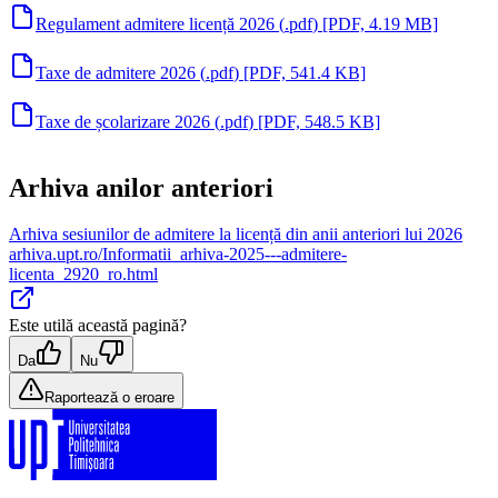
Regulament admitere licență 2026
(
.pdf
)
[PDF, 4.19 MB]
Taxe de admitere 2026
(
.pdf
)
[PDF, 541.4 KB]
Taxe de școlarizare 2026
(
.pdf
)
[PDF, 548.5 KB]
Arhiva anilor anteriori
Arhiva sesiunilor de admitere la licență din anii anteriori lui 2026
arhiva.upt.ro/Informatii_arhiva-2025---admitere-
licenta_2920_ro.html
Este utilă această pagină?
Da
Nu
Raportează o eroare