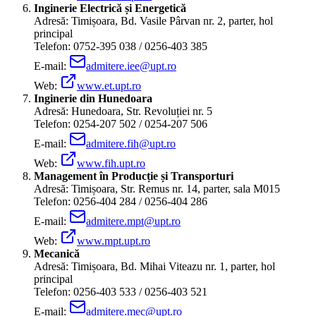
Inginerie Electrică și Energetică
Adresă: Timișoara, Bd. Vasile Pârvan nr. 2, parter, hol
principal
Telefon: 0752-395 038 / 0256-403 385
E-mail:
admitere.iee@upt.ro
Web:
www.et.upt.ro
Inginerie din Hunedoara
Adresă: Hunedoara, Str. Revoluției nr. 5
Telefon: 0254-207 502 / 0254-207 506
E-mail:
admitere.fih@upt.ro
Web:
www.fih.upt.ro
Management în Producție și Transporturi
Adresă: Timișoara, Str. Remus nr. 14, parter, sala M015
Telefon: 0256-404 284 / 0256-404 286
E-mail:
admitere.mpt@upt.ro
Web:
www.mpt.upt.ro
Mecanică
Adresă: Timișoara, Bd. Mihai Viteazu nr. 1, parter, hol
principal
Telefon: 0256-403 533 / 0256-403 521
E-mail:
admitere.mec@upt.ro