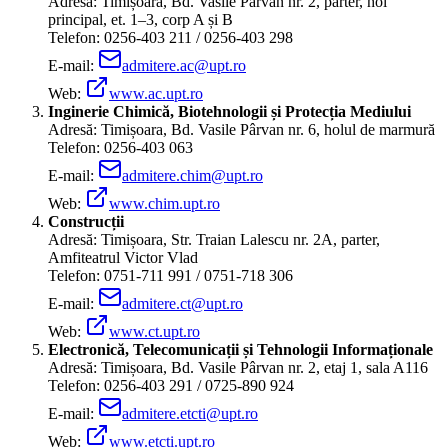
Adresă: Timișoara, Bd. Vasile Pârvan nr. 2, parter, hol
principal, et. 1–3, corp A și B
Telefon: 0256-403 211 / 0256-403 298
E-mail:
admitere.ac@upt.ro
Web:
www.ac.upt.ro
Inginerie Chimică, Biotehnologii și Protecția Mediului
Adresă: Timișoara, Bd. Vasile Pârvan nr. 6, holul de marmură
Telefon: 0256-403 063
E-mail:
admitere.chim@upt.ro
Web:
www.chim.upt.ro
Construcții
Adresă: Timișoara, Str. Traian Lalescu nr. 2A, parter,
Amfiteatrul Victor Vlad
Telefon: 0751-711 991 / 0751-718 306
E-mail:
admitere.ct@upt.ro
Web:
www.ct.upt.ro
Electronică, Telecomunicații și Tehnologii Informaționale
Adresă: Timișoara, Bd. Vasile Pârvan nr. 2, etaj 1, sala A116
Telefon: 0256-403 291 / 0725-890 924
E-mail:
admitere.etcti@upt.ro
Web:
www.etcti.upt.ro