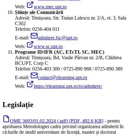
Web:
www.mec.upt.ro
Științe ale Comunicării
Adresă: Timișoara, Str. Traian Lalescu nr. 2/A, et. 3, Sala
C302
Telefon: 0256-404 011
E-mail:
admitere.fsc@upt.ro
Web:
www.sc.upt.ro
Programe ID/IFR (AC, ETcTI, SC, MEC)
Adresă: Timișoara, Bd. Vasile Pârvan nr. 2/B, Clădirea
BCUPT, Corp C
Telefon: 0256-403 300 / 0725-890 988 / 0725-890 389
E-mail:
contact@elearning.upt.ro
Web:
https://elearning.upt.ro/ro/admitere/
Legislație
OME 3693/01.02.2024
(
.pdf
)
[PDF, 492.6 KB]
- pentru
aprobarea Metodologiei cadru privind organizarea admiterii în
ciclurile de studii universitare de licență, master și doctorat