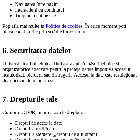
Navigarea între pagini
Interacțiuni cu conținutul
Timp petrecut pe site
Poți afla mai multe în
Politica de cookies
. În orice moment poți
bloca cookie-urile prin setările browserului.
6. Securitatea datelor
Universitatea Politehnica Timișoara aplică măsuri tehnice și
organizatorice adecvate pentru a proteja datele împotriva accesului
neautorizat, pierderii sau distrugerii. Accesul la date este restricționat
doar personalului autorizat.
7. Drepturile tale
Conform GDPR, ai următoarele drepturi:
Dreptul de acces la date
Dreptul la rectificare
Dreptul la ștergere („dreptul de a fi uitat”)
Dreptul de a-ți retrage consimțământul