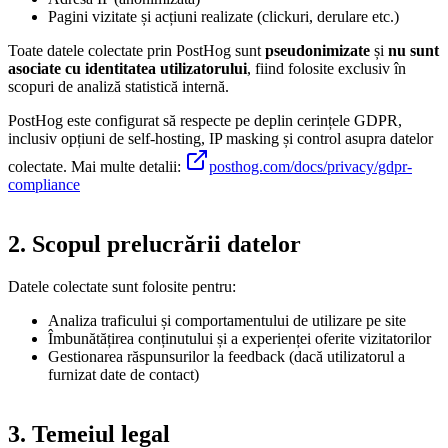
Pagini vizitate și acțiuni realizate (clickuri, derulare etc.)
Toate datele colectate prin PostHog sunt
pseudonimizate
și
nu sunt
asociate cu identitatea utilizatorului
, fiind folosite exclusiv în
scopuri de analiză statistică internă.
PostHog este configurat să respecte pe deplin cerințele GDPR,
inclusiv opțiuni de self-hosting, IP masking și control asupra datelor
colectate. Mai multe detalii:
posthog.com/docs/privacy/gdpr-
compliance
2. Scopul prelucrării datelor
Datele colectate sunt folosite pentru:
Analiza traficului și comportamentului de utilizare pe site
Îmbunătățirea conținutului și a experienței oferite vizitatorilor
Gestionarea răspunsurilor la feedback (dacă utilizatorul a
furnizat date de contact)
3. Temeiul legal