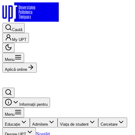
Caută
My UPT
Menu
Aplică online
Informații pentru
Menu
Educație
Admitere
Viața de student
Cercetare
Noutăți
Despre UPT