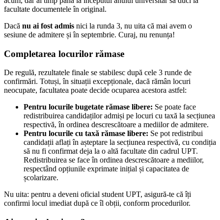
acum, dar ai timp până la începutul anului universitar să duci la
facultate documentele în original.
Dacă
nu ai fost admis
nici la runda 3, nu uita că mai avem o
sesiune de admitere și în septembrie. Curaj, nu renunța!
Completarea locurilor rămase
De regulă, rezultatele finale se stabilesc după cele 3 runde de
confirmări. Totuși, în situații excepționale, dacă rămân locuri
neocupate, facultatea poate decide ocuparea acestora astfel:
Pentru locurile bugetate rămase libere:
Se poate face
redistribuirea candidaților admiși pe locuri cu taxă la secțiunea
respectivă, în ordinea descrescătoare a mediilor de admitere.
Pentru locurile cu taxă rămase libere:
Se pot redistribui
candidații aflați în așteptare la secțiunea respectivă, cu condiția
să nu fi confirmat deja la o altă facultate din cadrul UPT.
Redistribuirea se face în ordinea descrescătoare a mediilor,
respectând opțiunile exprimate inițial și capacitatea de
școlarizare.
Nu uita: pentru a deveni oficial student UPT, asigură-te că îți
confirmi locul imediat după ce îl obții, conform procedurilor.