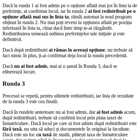
Dacă la runda 1 ai fost admis pe o opțiune aflată mai jos în lista ta de
preferințe, ai confirmat locul, iar în runda 2
ai fost redistribuit pe o
opțiune aflată mai sus în lista ta
, rămâi automat la noul program
obținut în runda 2. Nu mai poți reveni la opțiunea aflată pe poziția
inferioară în lista ta, chiar dacă între timp te-ai răzgândit.
Redistribuirea urmează ordinea preferințelor tale inițiale și este
definitivă.
Dacă după redistribuiri
ai rămas la aceeași opțiune
, nu trebuie să
faci nimic în plus, ți-ai confirmat deja locul la runda precedentă.
Dacă
nu ai fost admis
, mai ai o șansă în Runda 3, dacă se
eliberează locuri.
Runda 3
Procesul se repetă, pentru ultimele redistribuiri, iar lista de rezultate
de la runda 3 este cea finală.
Dacă în rundele anterioare nu ai fost admis, dar
ai fost admis
acum,
după redistribuiri, trebuie să confirmi locul prin plata taxei de
înmatriculare. Dacă locul pe care ai fost admis după redistribuiri este
fără taxă
, nu uita să aduci și documentele în original la facultate.
Dacă este un loc
cu taxă
de studii, plătești taxa de înmatriculare