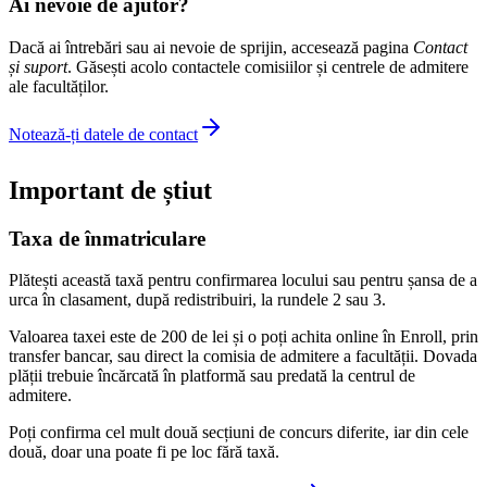
Ai nevoie de ajutor?
Dacă ai întrebări sau ai nevoie de sprijin, accesează pagina
Contact
și suport
. Găsești acolo contactele comisiilor și centrele de admitere
ale facultăților.
Notează-ți datele de contact
Important de știut
Taxa de înmatriculare
Plătești această taxă pentru confirmarea locului sau pentru șansa de a
urca în clasament, după redistribuiri, la rundele 2 sau 3.
Valoarea taxei este de 200 de lei și o poți achita online în Enroll, prin
transfer bancar, sau direct la comisia de admitere a facultății. Dovada
plății trebuie încărcată în platformă sau predată la centrul de
admitere.
Poți confirma cel mult două secțiuni de concurs diferite, iar din cele
două, doar una poate fi pe loc fără taxă.