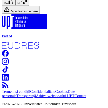
Da
Nu
Raportează o eroare
Part of
Termeni și condiții
Confidențialitate
Cookies
Date
personale
Transparență
Arhiva website-ului UPT
Contact
©
2025
-
2026
Universitatea Politehnica Timișoara