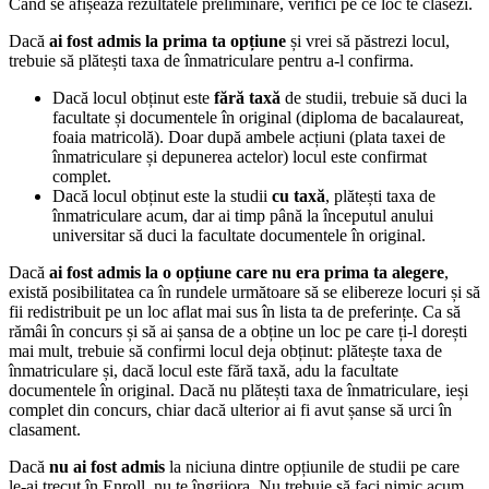
Când se afișează rezultatele preliminare, verifici pe ce loc te clasezi.
Dacă
ai fost admis la prima ta opțiune
și vrei să păstrezi locul,
trebuie să plătești taxa de înmatriculare pentru a-l confirma.
Dacă locul obținut este
fără taxă
de studii, trebuie să duci la
facultate și documentele în original (diploma de bacalaureat,
foaia matricolă). Doar după ambele acțiuni (plata taxei de
înmatriculare și depunerea actelor) locul este confirmat
complet.
Dacă locul obținut este la studii
cu taxă
, plătești taxa de
înmatriculare acum, dar ai timp până la începutul anului
universitar să duci la facultate documentele în original.
Dacă
ai fost admis la o opțiune care nu era prima ta alegere
,
există posibilitatea ca în rundele următoare să se elibereze locuri și să
fii redistribuit pe un loc aflat mai sus în lista ta de preferințe. Ca să
rămâi în concurs și să ai șansa de a obține un loc pe care ți-l dorești
mai mult, trebuie să confirmi locul deja obținut: plătește taxa de
înmatriculare și, dacă locul este fără taxă, adu la facultate
documentele în original. Dacă nu plătești taxa de înmatriculare, ieși
complet din concurs, chiar dacă ulterior ai fi avut șanse să urci în
clasament.
Dacă
nu ai fost admis
la niciuna dintre opțiunile de studii pe care
le-ai trecut în Enroll, nu te îngrijora. Nu trebuie să faci nimic acum,