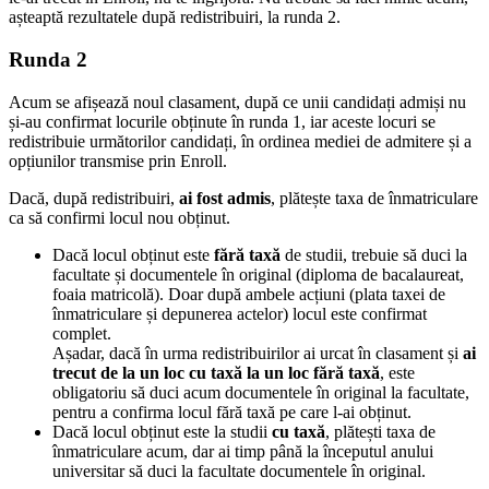
așteaptă rezultatele după redistribuiri, la runda 2.
Runda 2
Acum se afișează noul clasament, după ce unii candidați admiși nu
și-au confirmat locurile obținute în runda 1, iar aceste locuri se
redistribuie următorilor candidați, în ordinea mediei de admitere și a
opțiunilor transmise prin Enroll.
Dacă, după redistribuiri,
ai fost admis
, plătește taxa de înmatriculare
ca să confirmi locul nou obținut.
Dacă locul obținut este
fără taxă
de studii, trebuie să duci la
facultate și documentele în original (diploma de bacalaureat,
foaia matricolă). Doar după ambele acțiuni (plata taxei de
înmatriculare și depunerea actelor) locul este confirmat
complet.
Așadar, dacă în urma redistribuirilor ai urcat în clasament și
ai
trecut de la un loc cu taxă la un loc fără taxă
, este
obligatoriu să duci acum documentele în original la facultate,
pentru a confirma locul fără taxă pe care l-ai obținut.
Dacă locul obținut este la studii
cu taxă
, plătești taxa de
înmatriculare acum, dar ai timp până la începutul anului
universitar să duci la facultate documentele în original.