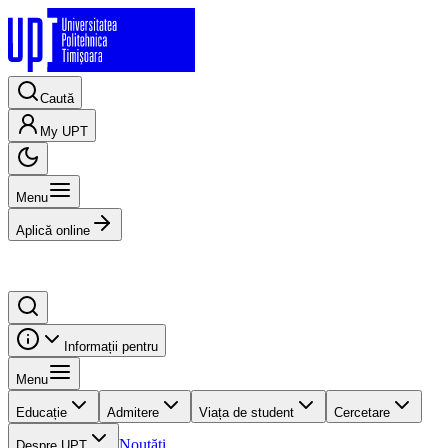
Caută
My UPT
Menu
Aplică online
Informații pentru
Menu
Educație
Admitere
Viața de student
Cercetare
Noutăți
Despre UPT