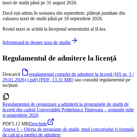
taxei de studii până pe 31 august 2026.
Dacă ești admis în sesiunea din septembrie, plătești jumătate din
valoarea taxei de studii până pe 18 septembrie 2026.
Restul taxei se achită la începutul semestrului al II-lea.
Informează-te despre taxa de studiu
Regulamentul de admitere la licență
Descarcă
regulamentul complet de admitere la licență (HS nr. 3 /
29.01.2026)
(
.pdf
)
[PDF, 13.31 MB]
sau consultă regulamentul pe
secțiuni:
Regulamentul de organizare a admiterii la programele de studii de
licență din cadrul Universității Politehnica Timișoara – sesiunile iulie
și septembrie 2026
PDF
5.12 MB
Deschide
Anexa 1 – Oferta de programe de studii, tipul concursului și formula
de calcul a mediei de admitere