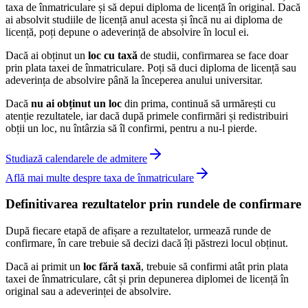
taxa de înmatriculare și să depui diploma de licență în original. Dacă
ai absolvit studiile de licență anul acesta și încă nu ai diploma de
licență, poți depune o adeverință de absolvire în locul ei.
Dacă ai obținut un
loc cu taxă
de studii, confirmarea se face doar
prin plata taxei de înmatriculare. Poți să duci diploma de licență sau
adeverința de absolvire până la începerea anului universitar.
Dacă
nu ai obținut un loc
din prima, continuă să urmărești cu
atenție rezultatele, iar dacă după primele confirmări și redistribuiri
obții un loc, nu întârzia să îl confirmi, pentru a nu-l pierde.
Studiază calendarele de admitere
Află mai multe despre taxa de înmatriculare
Definitivarea rezultatelor prin rundele de confirmare
După fiecare etapă de afișare a rezultatelor, urmează runde de
confirmare, în care trebuie să decizi dacă îți păstrezi locul obținut.
Dacă ai primit un
loc fără taxă
, trebuie să confirmi atât prin plata
taxei de înmatriculare, cât și prin depunerea diplomei de licență în
original sau a adeverinței de absolvire.