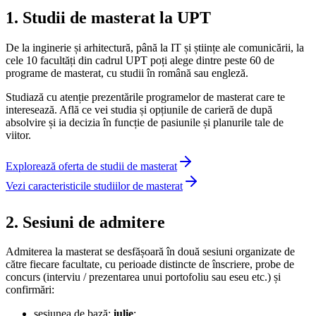
1. Studii de masterat la UPT
De la inginerie și arhitectură, până la IT și științe ale comunicării, la
cele 10 facultăți din cadrul UPT poți alege dintre peste 60 de
programe de masterat, cu studii în română sau engleză.
Studiază cu atenție prezentările programelor de masterat care te
interesează. Află ce vei studia și opțiunile de carieră de după
absolvire și ia decizia în funcție de pasiunile și planurile tale de
viitor.
Explorează oferta de studii de masterat
Vezi caracteristicile studiilor de masterat
2. Sesiuni de admitere
Admiterea la masterat se desfășoară în două sesiuni organizate de
către fiecare facultate, cu perioade distincte de înscriere, probe de
concurs (interviu / prezentarea unui portofoliu sau eseu etc.) și
confirmări:
sesiunea de bază:
iulie
;