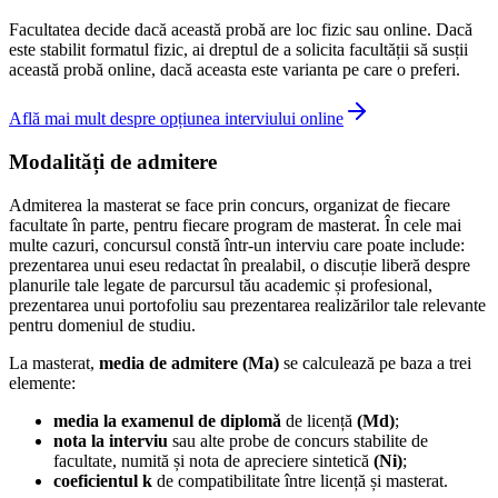
Facultatea decide dacă această probă are loc fizic sau online. Dacă
este stabilit formatul fizic, ai dreptul de a solicita facultății să susții
această probă online, dacă aceasta este varianta pe care o preferi.
Află mai mult despre opțiunea interviului online
Modalități de admitere
Admiterea la masterat se face prin concurs, organizat de fiecare
facultate în parte, pentru fiecare program de masterat. În cele mai
multe cazuri, concursul constă într-un interviu care poate include:
prezentarea unui eseu redactat în prealabil, o discuție liberă despre
planurile tale legate de parcursul tău academic și profesional,
prezentarea unui portofoliu sau prezentarea realizărilor tale relevante
pentru domeniul de studiu.
La masterat,
media de admitere (Ma)
se calculează pe baza a trei
elemente:
media la examenul de diplomă
de licență
(Md)
;
nota la interviu
sau alte probe de concurs stabilite de
facultate, numită și nota de apreciere sintetică
(Ni)
;
coeficientul k
de compatibilitate între licență și masterat.