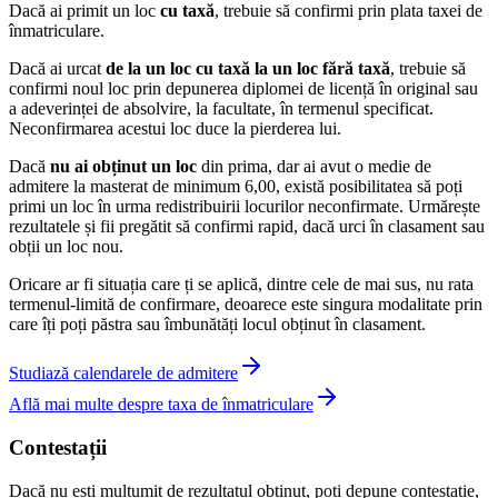
Dacă ai primit un loc
cu taxă
, trebuie să confirmi prin plata taxei de
înmatriculare.
Dacă ai urcat
de la un loc cu taxă la un loc fără taxă
, trebuie să
confirmi noul loc prin depunerea diplomei de licență în original sau
a adeverinței de absolvire, la facultate, în termenul specificat.
Neconfirmarea acestui loc duce la pierderea lui.
Dacă
nu ai obținut un loc
din prima, dar ai avut o medie de
admitere la masterat de minimum 6,00, există posibilitatea să poți
primi un loc în urma redistribuirii locurilor neconfirmate. Urmărește
rezultatele și fii pregătit să confirmi rapid, dacă urci în clasament sau
obții un loc nou.
Oricare ar fi situația care ți se aplică, dintre cele de mai sus, nu rata
termenul-limită de confirmare, deoarece este singura modalitate prin
care îți poți păstra sau îmbunătăți locul obținut în clasament.
Studiază calendarele de admitere
Află mai multe despre taxa de înmatriculare
Contestații
Dacă nu ești mulțumit de rezultatul obținut, poți depune contestație,