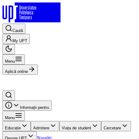
Caută
My UPT
Menu
Aplică online
Informații pentru
Menu
Educație
Admitere
Viața de student
Cercetare
Noutăți
Despre UPT