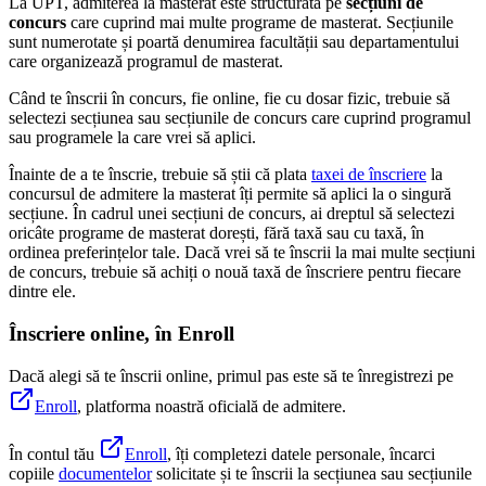
La UPT, admiterea la masterat este structurată pe
secțiuni de
concurs
care cuprind mai multe programe de masterat. Secțiunile
sunt numerotate și poartă denumirea facultății sau departamentului
care organizează programul de masterat.
Când te înscrii în concurs, fie online, fie cu dosar fizic, trebuie să
selectezi secțiunea sau secțiunile de concurs care cuprind programul
sau programele la care vrei să aplici.
Înainte de a te înscrie, trebuie să știi că plata
taxei de înscriere
la
concursul de admitere la masterat îți permite să aplici la o singură
secțiune. În cadrul unei secțiuni de concurs, ai dreptul să selectezi
oricâte programe de masterat dorești, fără taxă sau cu taxă, în
ordinea preferințelor tale. Dacă vrei să te înscrii la mai multe secțiuni
de concurs, trebuie să achiți o nouă taxă de înscriere pentru fiecare
dintre ele.
Înscriere online, în Enroll
Dacă alegi să te înscrii online, primul pas este să te înregistrezi pe
Enroll
, platforma noastră oficială de admitere.
În contul tău
Enroll
, îți completezi datele personale, încarci
copiile
documentelor
solicitate și te înscrii la secțiunea sau secțiunile