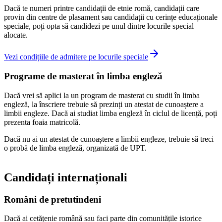
Dacă te numeri printre candidații de etnie romă, candidații care
provin din centre de plasament sau candidații cu cerințe educaționale
speciale, poți opta să candidezi pe unul dintre locurile special
alocate.
Vezi condițiile de admitere pe locurile speciale
Programe de masterat în limba engleză
Dacă vrei să aplici la un program de masterat cu studii în limba
engleză, la înscriere trebuie să prezinți un atestat de cunoaștere a
limbii engleze. Dacă ai studiat limba engleză în ciclul de licență, poți
prezenta foaia matricolă.
Dacă nu ai un atestat de cunoaștere a limbii engleze, trebuie să treci
o probă de limba engleză, organizată de UPT.
Candidați internaționali
Români de pretutindeni
Dacă ai cetățenie română sau faci parte din comunitățile istorice