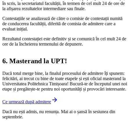
în scris, la secretariatul facultății, în termen de cel mult 24 de ore de
la afișarea rezultatelor intermediare sau finale.
Contestațiile se analizează de către o comisie de contestații numită
de conducerea facultății, diferită de comisia de admitere care a
evaluat inițial.
Rezultatul contestației este definitiv și se comunică în cel mult 24 de
ore de la încheierea termenului de depunere.
6. Masterand la UPT!
Dacă totul merge bine, la finalul procesului de admitere îți spunem:
felicitări, ai trecut cu bine de toate etapele și ești oficial masterand la
Universitatea Politehnica Timișoara! Bucură-te de începutul unei noi
etape și pregătește-te pentru noi oportunități și provocări interesante.
Ce urmează după admitere
Dacă nu ești admis, nu renunța. Mai ai o șansă în sesiunea din
septembrie.