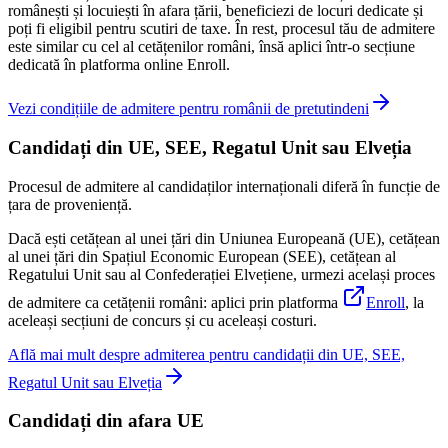
românești și locuiești în afara țării, beneficiezi de locuri dedicate și
poți fi eligibil pentru scutiri de taxe. În rest, procesul tău de admitere
este similar cu cel al cetățenilor români, însă aplici într-o secțiune
dedicată în platforma online Enroll.
Vezi condițiile de admitere pentru românii de pretutindeni
Candidați din UE, SEE, Regatul Unit sau Elveția
Procesul de admitere al candidaților internaționali diferă în funcție de
țara de proveniență.
Dacă ești cetățean al unei țări din Uniunea Europeană (UE), cetățean
al unei țări din Spațiul Economic European (SEE), cetățean al
Regatului Unit sau al Confederației Elvețiene, urmezi același proces
de admitere ca cetățenii români: aplici prin platforma
Enroll
, la
aceleași secțiuni de concurs și cu aceleași costuri.
Află mai mult despre admiterea pentru candidații din UE, SEE,
Regatul Unit sau Elveția
Candidați din afara UE