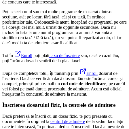
de concurs care te interesează.
Poți selecta unul sau mai multe programe de masterat dintr-o
secțiune, atât pe locuri fără taxă, cât și cu taxă, în ordinea
preferințelor tale. Ordonează-le atent, începând cu programul pe care
ți-l dorești cel mai mult, urmat de opțiunile secundare. Dacă nu
incluzi în lista ta un anumit program sau o anumită variantă a
studiilor (cu taxă / fără taxă), nu vei putea fi repartizat acolo, chiar
dacă media ta de admitere te-ar fi calificat.
Tot în
Enroll
poți plăti
taxa de înscriere
sau, dacă e cazul tău,
poți încărca dovada scutirii de la plata taxei.
După ce completezi totul, îți transmiți prin
Enroll
dosarul de
înscriere. Dacă ce verificăm dacă dosarul tău este încărcat corect și
complet, primești prin e-mail un
cod unic de identificare
, pe care îl
vei folosi pe toată durata procesului de admitere. Acum ești oficial
înregistrat în concursul de admitere la masterat.
Înscrierea dosarului fizic, la centrele de admitere
Dacă preferi să te înscrii cu un dosar fizic, te poți prezenta cu
documentele în original la
centrul de admitere
de la sediul facultății
care te interesează, în perioada dedicată înscrierii. Dacă ai nevoie de