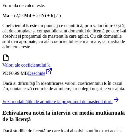
Formula de calcul este:
Ma
= (2,5×
Md
+ 2×
Ni
+
k
) / 5
Coeficientul
k
este un punctaj ce cuantifică, prin valori între 0 și 5,
cât de apropiate și compatibile sunt domeniul de licență pe care l-ai
absolvit și programul de masterat la care aplici. Cu cât domeniile
sunt mai apropiate, cu atât coeficientul este mai mare, iar media de
admitere crește.
Valori ale coeficientului k
PDF
0.99 MB
Deschide
Dacă ai dificultăți în identificarea valorii coeficientului
k
în cazul
tău, contactează centrele de admitere, iar colegii noștri te vor ajuta.
Vezi modalitățile de admitere la programul de masterat dorit
Echivalarea notei la interviu cu media multianuală
de la licență
Dacă studiile de licență pe care le-ai absolvit sunt în exact același