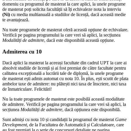
domeniu ca programul de masterat la care aplici, la unele programe
de masterat poți solicita facultății să îți echivaleze nota la interviu
(Ni)
cu media multianuală a studiilor de licență, dacă această medie
te avantajează.
Nu toate programele de masterat oferă această opțiune de echivalare.
Verifică pe pagina programului la care vrei să aplici, la secțiunea
Modalități de admitere
, dacă este disponibilă această opțiune.
Admiterea cu 10
Dacă aplici la masterat la aceeași facultate din cadrul UPT la care ai
absolvit studiile de licență și ai fost premiat de către facultate pentru
calitatea excepțională a lucrării tale de diplomă, la unele programe
de masterat ești admis automat cu nota 10. În plus, ești scutit de plata
ambelor taxe de admitere: nu plătești nici taxa de înscriere, nici taxa
de înmatriculare. Felicitări!
Nu la toate programele de masterat este posibilă această modalitate
de admitere. Verifică pe pagina programului la care vrei să aplici, la
secțiunea
Modalități de admitere
, dacă opțiunea este disponibilă.
Sunt admiși cu nota 10 și candidații la programul de masterat
Game
Development
, de la Facultatea de Automatică și Calculatoare, care
au fost premiați la o serie de concursuri detaliate pe pagina