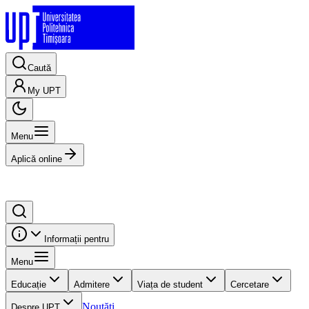
Caută
My UPT
Menu
Aplică online
Informații pentru
Menu
Educație
Admitere
Viața de student
Cercetare
Noutăți
Despre UPT