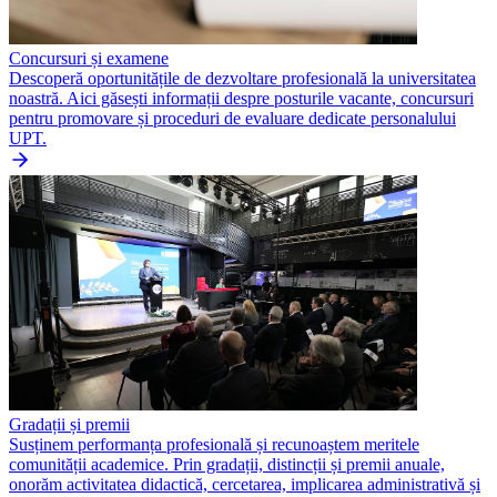
Concursuri și examene
Descoperă oportunitățile de dezvoltare profesională la universitatea
noastră. Aici găsești informații despre posturile vacante, concursuri
pentru promovare și proceduri de evaluare dedicate personalului
UPT.
Gradații și premii
Susținem performanța profesională și recunoaștem meritele
comunității academice. Prin gradații, distincții și premii anuale,
onorăm activitatea didactică, cercetarea, implicarea administrativă și