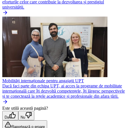
eforturile celor care contribuie la dezvoltarea și prestigiul
universității.
Mobilități internaționale pentru angajații UPT
Dacă faci parte din echipa UPT, ai acces la programe de mobilitate
internațională care îți dezvoltă competențele, îți lărgesc perspectivele
și te conectează la rețele academice și profesionale din afara țării.
Este utilă această pagină?
Da
Nu
Raportează o eroare