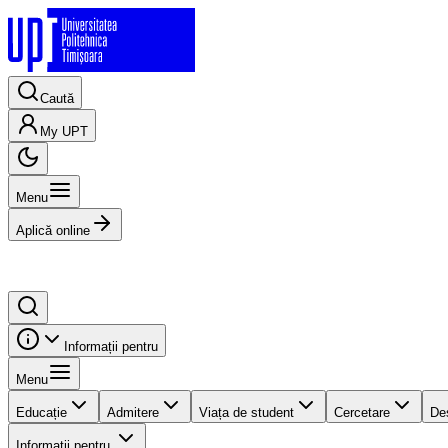
Caută
My UPT
Menu
Aplică online
Informații pentru
Menu
Educație
Admitere
Viața de student
Cercetare
De
Informații pentru