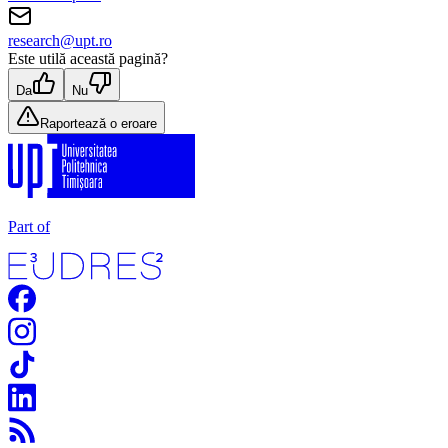
research@upt.ro
Este utilă această pagină?
Da
Nu
Raportează o eroare
Part of