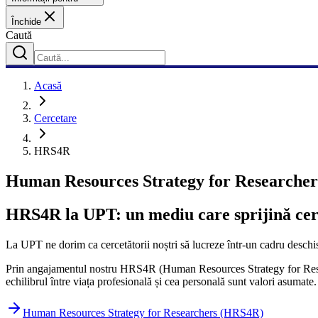
Închide
Caută
Acasă
Cercetare
HRS4R
Human Resources Strategy for Researche
HRS4R la UPT: un mediu care sprijină cer
La UPT ne dorim ca cercetătorii noștri să lucreze într-un cadru deschis,
Prin angajamentul nostru HRS4R (Human Resources Strategy for Researc
echilibrul între viața profesională și cea personală sunt valori asumate.
Human Resources Strategy for Researchers (HRS4R)