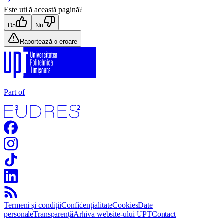
Este utilă această pagină?
Da
Nu
Raportează o eroare
Part of
Termeni și condiții
Confidențialitate
Cookies
Date
personale
Transparență
Arhiva website-ului UPT
Contact