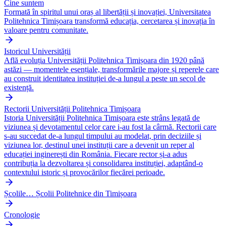
Cine suntem
Formată în spiritul unui oraș al libertății și inovației, Universitatea
Politehnica Timișoara transformă educația, cercetarea și inovația în
valoare pentru comunitate.
Istoricul Universității
Află evoluția Universității Politehnica Timișoara din 1920 până
astăzi — momentele esențiale, transformările majore și reperele care
au construit identitatea instituției de-a lungul a peste un secol de
existență.
Rectorii Universității Politehnica Timișoara
Istoria Universității Politehnica Timișoara este strâns legată de
viziunea și devotamentul celor care i-au fost la cârmă. Rectorii care
s-au succedat de-a lungul timpului au modelat, prin deciziile și
viziunea lor, destinul unei instituții care a devenit un reper al
educației inginerești din România. Fiecare rector și-a adus
contribuția la dezvoltarea și consolidarea instituției, adaptând-o
contextului istoric și provocărilor fiecărei perioade.
Școlile… Școlii Politehnice din Timișoara
Cronologie