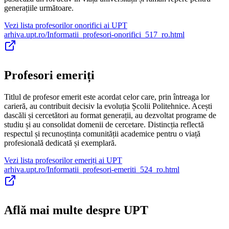
generațiile următoare.
Vezi lista profesorilor onorifici ai UPT
arhiva.upt.ro/Informatii_profesori-onorifici_517_ro.html
Profesori emeriți
Titlul de profesor emerit este acordat celor care, prin întreaga lor
carieră, au contribuit decisiv la evoluția Școlii Politehnice. Acești
dascăli și cercetători au format generații, au dezvoltat programe de
studiu și au consolidat domenii de cercetare. Distincția reflectă
respectul și recunoștința comunității academice pentru o viață
profesională dedicată și exemplară.
Vezi lista profesorilor emeriți ai UPT
arhiva.upt.ro/Informatii_profesori-emeriti_524_ro.html
Află mai multe despre UPT