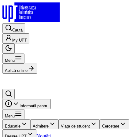
Caută
My UPT
Menu
Aplică online
Informații pentru
Menu
Educație
Admitere
Viața de student
Cercetare
Noutăți
Despre UPT