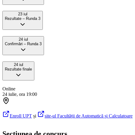
23 iul
Rezultate – Runda 3
24 iul
Confirmǎri – Runda 3
24 iul
Rezultate finale
Online
24 iulie, ora 19:00
Enroll UPT
și
site-ul Facultății de Automatică și Calculatoare
Secțiunea de concurs