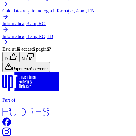
Calculatoare și tehnologia informației, 4 ani, EN
Informatică, 3 ani, RO
Informatică, 3 ani, RO, ID
Este utilă această pagină?
Da
Nu
Raportează o eroare
Part of