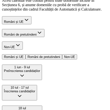
Acest calendar este comun pentru toate domeniile incluse in
Secțiunea 6, și anume domeniile cu probă de verificare a
cunoștințelor din cadrul Facultății de Automatică și Calculatoare.
Români și UE
Români de pretutindeni
Non-UE
Români și UE
Români de pretutindeni
Non-UE
1 iun
- 9 iul
Preînscrierea candidaților
10 iul
- 17 iul
Înscrierea candidaților
18 iul