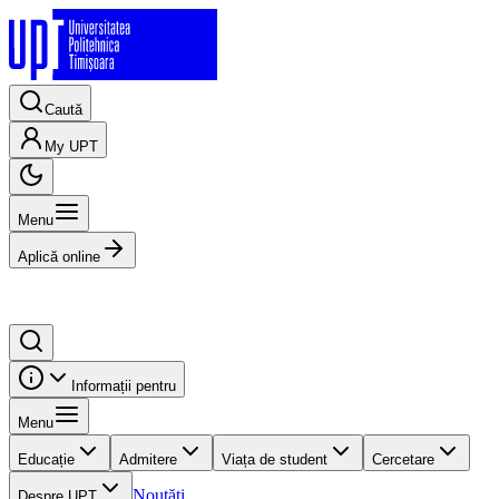
Caută
My UPT
Menu
Aplică online
Informații pentru
Menu
Educație
Admitere
Viața de student
Cercetare
Noutăți
Despre UPT