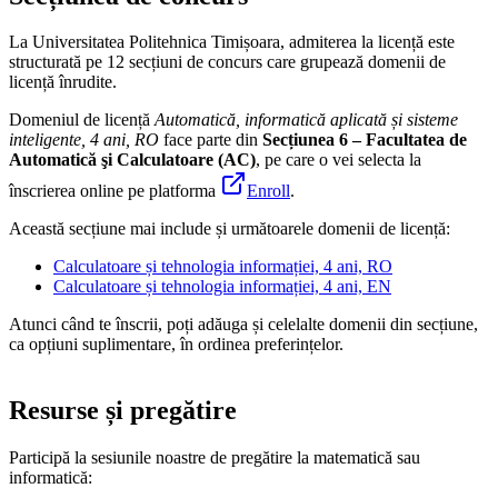
La Universitatea Politehnica Timișoara, admiterea la licență este
structurată pe 12 secțiuni de concurs care grupează domenii de
licență înrudite.
Domeniul de licență
Automatică, informatică aplicată și sisteme
inteligente, 4 ani, RO
face parte din
Secțiunea 6 – Facultatea de
Automatică şi Calculatoare (AC)
,
pe care o vei selecta la
înscrierea online pe platforma
Enroll
.
Această secțiune mai include și următoarele domenii de licență:
Calculatoare și tehnologia informației, 4 ani, RO
Calculatoare și tehnologia informației, 4 ani, EN
Atunci când te înscrii, poți adăuga și celelalte domenii din secțiune,
ca opțiuni suplimentare, în ordinea preferințelor.
Resurse și pregătire
Participă la sesiunile noastre de pregătire la matematică sau
informatică: