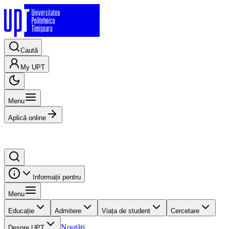
Caută
My UPT
Menu
Aplică online
Informații pentru
Menu
Educație
Admitere
Viața de student
Cercetare
Noutăți
Despre UPT