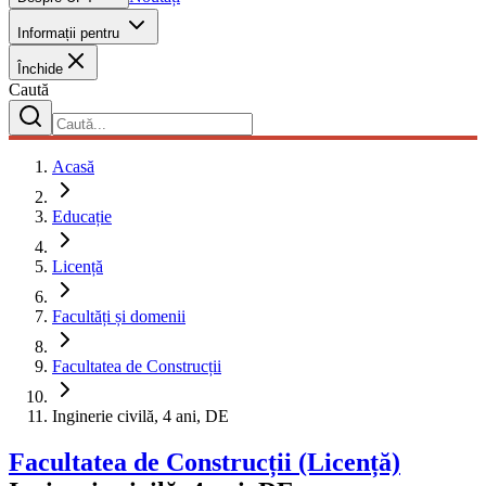
Informații pentru
Închide
Caută
Acasă
Educație
Licență
Facultăți și domenii
Facultatea de Construcții
Inginerie civilă, 4 ani, DE
Facultatea de Construcții
(Licență)