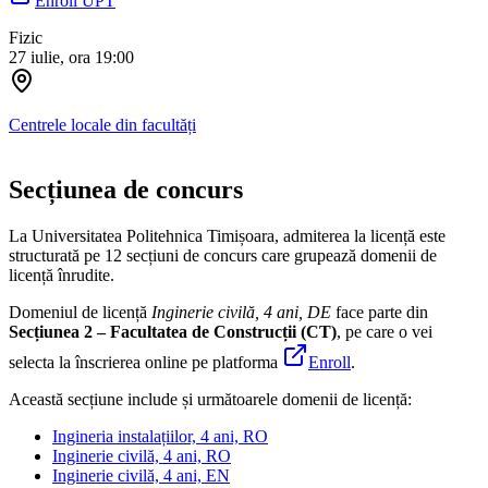
Enroll UPT
Fizic
27 iulie, ora 19:00
Centrele locale din facultăți
Secțiunea de concurs
La Universitatea Politehnica Timișoara, admiterea la licență este
structurată pe 12 secțiuni de concurs care grupează domenii de
licență înrudite.
Domeniul de licență
Inginerie civilă, 4 ani, DE
face parte din
Secțiunea 2 – Facultatea de Construcții (CT)
,
pe care o vei
selecta la înscrierea online pe platforma
Enroll
.
Această secțiune include și următoarele domenii de licență:
Ingineria instalațiilor, 4 ani, RO
Inginerie civilă, 4 ani, RO
Inginerie civilă, 4 ani, EN