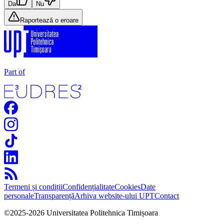
Da
Nu
Raportează o eroare
Part of
Termeni și condiții
Confidențialitate
Cookies
Date
personale
Transparență
Arhiva website-ului UPT
Contact
©
2025
-
2026
Universitatea Politehnica Timișoara