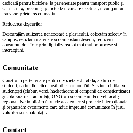
dedicată pentru biciclete, la parteneriate pentru transport public și
car-sharing, precum și puncte de încărcare electrică, încurajăm un
transport prietenos cu mediul.
Reducerea deșeurilor
Descurajăm utilizarea nenecesară a plasticului, colectăm selectiv în
campus, reciclăm materiale și compostăm deșeuri, reducem
consumul de hârtie prin digitalizarea tot mai multor procese și
interacțiuni.
Comunitate
Construim parteneriate pentru o societate durabilă, alături de
studenți, cadre didactice, instituții și comunități. Susținem inițiative
studențești (cluburi verzi, hackathoane și campanii de conștientizare)
și colaborăm cu autorități, ONG-uri și companii la nivel local și
regional. Ne implicăm în rețele academice și proiecte internaționale
și organizăm evenimente care aduc împreună comunitatea în jurul
valorilor sustenabilității.
Contact