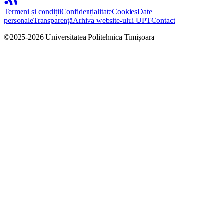
Termeni și condiții
Confidențialitate
Cookies
Date
personale
Transparență
Arhiva website-ului UPT
Contact
©
2025
-
2026
Universitatea Politehnica Timișoara