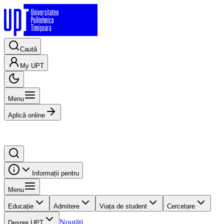
Caută
My UPT
Menu
Aplică online
Informații pentru
Menu
Educație
Admitere
Viața de student
Cercetare
Noutăți
Despre UPT