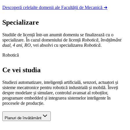
Descoperă celelalte domenii ale Facultății de Mecanică ➜
Specializare
Studiile de licență într-un anumit domeniu se finalizează cu o
specializare. În cazul domeniului de licență
Robotică, învățământ
dual, 4 ani, RO
, vei absolvi cu specializarea
Robotică
.
Robotică
Ce vei studia
Studiezi automatizare, inteligență artificială, senzori, actuatori și
sisteme mecatronice pentru robotică industrială și mobilă. Înveți
despre modelare și simulare, controlul avansat al roboților,
programare embedded și integrarea sistemelor inteligente în
procesele de producție.
Planuri de învǎtǎmânt