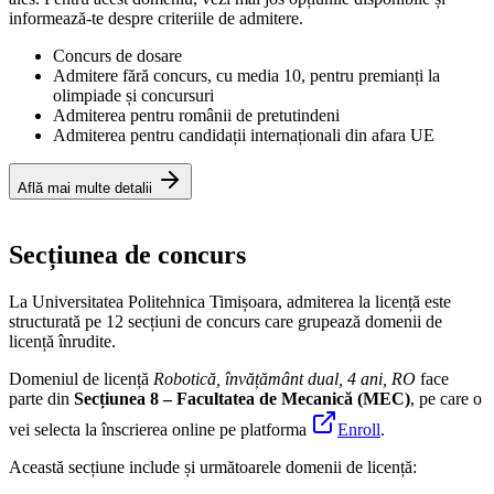
informează-te despre criteriile de admitere.
Concurs de dosare
Admitere fără concurs, cu media 10, pentru premianți la
olimpiade și concursuri
Admiterea pentru românii de pretutindeni
Admiterea pentru candidații internaționali din afara UE
Află mai multe detalii
Secțiunea de concurs
La Universitatea Politehnica Timișoara, admiterea la licență este
structurată pe 12 secțiuni de concurs care grupează domenii de
licență înrudite.
Domeniul de licență
Robotică, învățământ dual, 4 ani, RO
face
parte din
Secțiunea 8 – Facultatea de Mecanică (MEC)
,
pe care o
vei selecta la înscrierea online pe platforma
Enroll
.
Această secțiune include și următoarele domenii de licență: