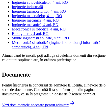
Ingineria autovehiculelor, 4 ani, RO
Inginerie industrială
Ingineria transporturilor, 4 ani, RO
Ingineria materialelor, 4 ani, RO
Inginerie mecanică, 4 ani, RO
Inginerie mecanică, 4 ani, EN
Mecatronică și robotică, 4 ani, RO
Bioinginerie, 4 ani, RO
Științe inginerești aplicate, 4 ani, RO
Mecatronică și robotică (Ingineria dronelor și informatică
aeronautică), 4 ani, EN
Atunci când te înscrii, poți adăuga și celelalte domenii din secțiune,
ca opțiuni suplimentare, în ordinea preferințelor.
Documente
Pentru înscrierea la concursul de admitere la licență, ai nevoie de o
serie de documente. Consultă lista și informațiile din pagina de
documente, ca să îți pregătești un dosar de înscriere complet.
Vezi documentele necesare pentru admitere