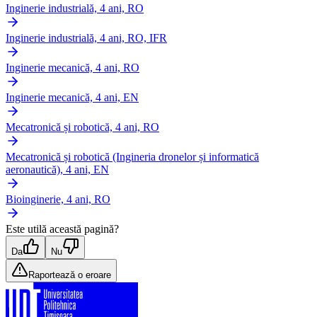
Inginerie industrială, 4 ani, RO
Inginerie industrială, 4 ani, RO, IFR
Inginerie mecanică, 4 ani, RO
Inginerie mecanică, 4 ani, EN
Mecatronică și robotică, 4 ani, RO
Mecatronică și robotică (Ingineria dronelor și informatică
aeronautică), 4 ani, EN
Bioinginerie, 4 ani, RO
Este utilă această pagină?
Da
Nu
Raportează o eroare