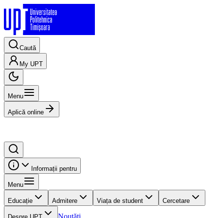
Caută
My UPT
Menu
Aplică online
Informații pentru
Menu
Educație
Admitere
Viața de student
Cercetare
Noutăți
Despre UPT