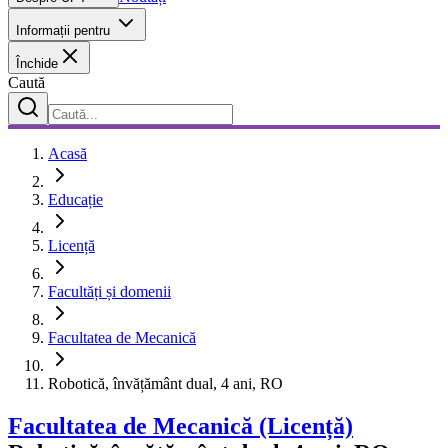
Informații pentru
Închide
Caută
Acasă
Educație
Licență
Facultăți și domenii
Facultatea de Mecanică
Robotică, învățământ dual, 4 ani, RO
Facultatea de Mecanică
(Licență)