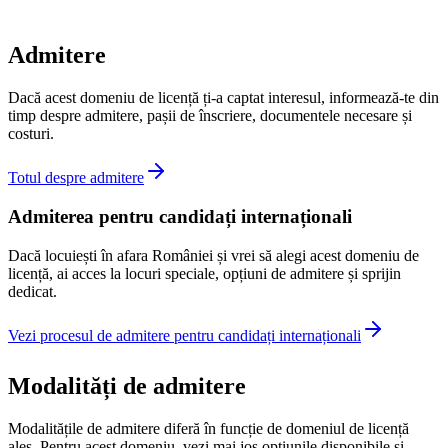
Admitere
Dacă acest domeniu de licență ți-a captat interesul, informează-te din
timp despre admitere, pașii de înscriere, documentele necesare și
costuri.
Totul despre admitere
Admiterea pentru candidați internaționali
Dacă locuiești în afara României și vrei să alegi acest domeniu de
licență, ai acces la locuri speciale, opțiuni de admitere și sprijin
dedicat.
Vezi procesul de admitere pentru candidați internaționali
Modalități de admitere
Modalitățile de admitere diferă în funcție de domeniul de licență
ales. Pentru acest domeniu, vezi mai jos opțiunile disponibile și