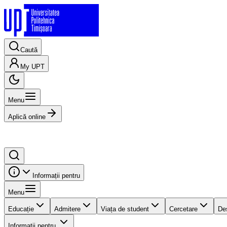
Caută
My UPT
Menu
Aplică online
Informații pentru
Menu
Educație
Admitere
Viața de student
Cercetare
De
Informații pentru