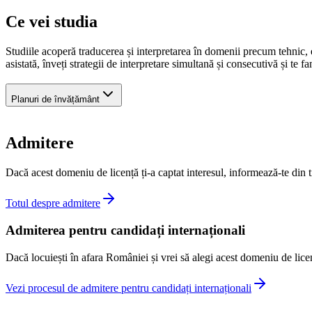
Ce vei studia
Studiile acoperă traducerea și interpretarea în domenii precum tehnic, 
asistată, înveți strategii de interpretare simultană și consecutivă și te f
Planuri de învățământ
Admitere
Dacă acest domeniu de licență ți-a captat interesul, informează-te din 
Totul despre admitere
Admiterea pentru candidați internaționali
Dacă locuiești în afara României și vrei să alegi acest domeniu de licenț
Vezi procesul de admitere pentru candidați internaționali