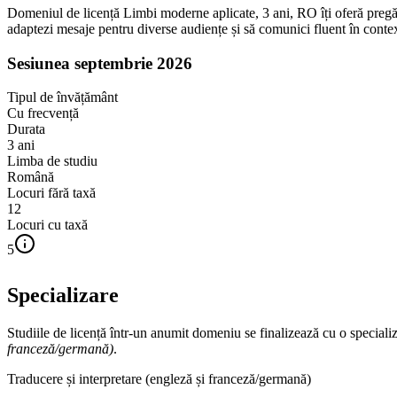
Domeniul de licență Limbi moderne aplicate, 3 ani, RO îți oferă pregătir
adaptezi mesaje pentru diverse audiențe și să comunici fluent în contex
Sesiunea septembrie 2026
Tipul de învățământ
Cu frecvență
Durata
3
ani
Limba de studiu
Română
Locuri fără taxă
12
Locuri cu taxă
5
Specializare
Studiile de licență într-un anumit domeniu se finalizează cu o speciali
franceză/germană)
.
Traducere și interpretare (engleză și franceză/germană)