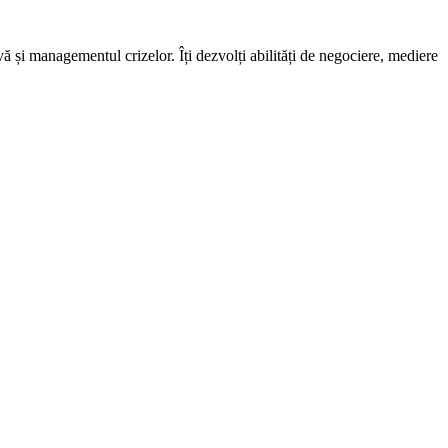
ivă și managementul crizelor. Îți dezvolți abilități de negociere, mediere
.