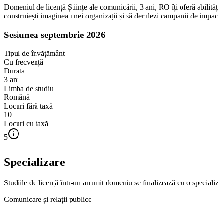
Domeniul de licență Științe ale comunicării, 3 ani, RO îți oferă abilităț
construiești imaginea unei organizații și să derulezi campanii de impac
Sesiunea septembrie 2026
Tipul de învățământ
Cu frecvență
Durata
3
ani
Limba de studiu
Română
Locuri fără taxă
10
Locuri cu taxă
5
Specializare
Studiile de licență într-un anumit domeniu se finalizează cu o speciali
Comunicare și relații publice