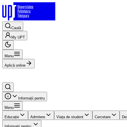
Caută
My UPT
Menu
Aplică online
Informații pentru
Menu
Educație
Admitere
Viața de student
Cercetare
De
Informații pentru