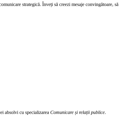
i comunicare strategică. Înveți să creezi mesaje convingătoare, să
vei absolvi cu specializarea
Comunicare și relații publice
.