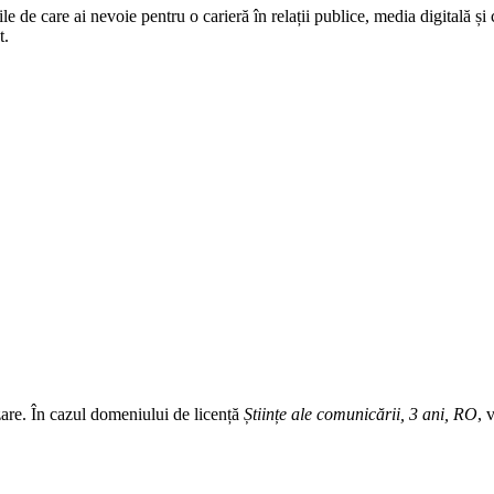
ile de care ai nevoie pentru o carieră în relații publice, media digitală ș
t.
zare. În cazul domeniului de licență
Științe ale comunicării, 3 ani, RO
, 