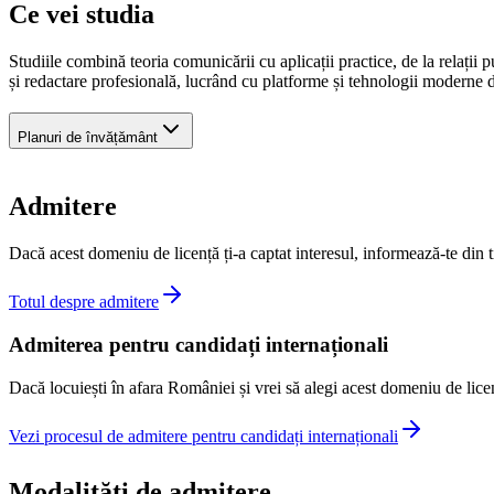
Ce vei studia
Studiile combină teoria comunicării cu aplicații practice, de la relații 
și redactare profesională, lucrând cu platforme și tehnologii moderne
Planuri de învățământ
Admitere
Dacă acest domeniu de licență ți-a captat interesul, informează-te din 
Totul despre admitere
Admiterea pentru candidați internaționali
Dacă locuiești în afara României și vrei să alegi acest domeniu de licenț
Vezi procesul de admitere pentru candidați internaționali
Modalități de admitere