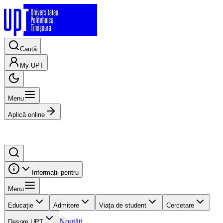
Caută
My UPT
Menu
Aplică online
Informații pentru
Menu
Educație
Admitere
Viața de student
Cercetare
Noutăți
Despre UPT