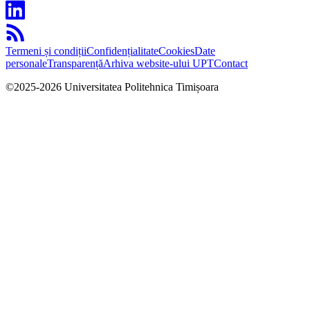
Termeni și condiții
Confidențialitate
Cookies
Date
personale
Transparență
Arhiva website-ului UPT
Contact
©
2025
-
2026
Universitatea Politehnica Timișoara