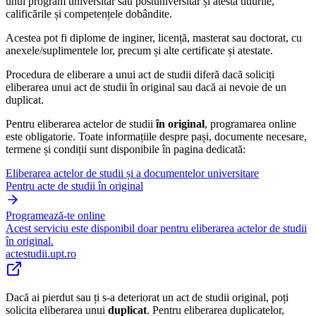
unui program universitar sau postuniversitar și atestă titlurile,
calificările și competențele dobândite.
Acestea pot fi diplome de inginer, licență, masterat sau doctorat, cu
anexele/suplimentele lor, precum și alte certificate și atestate.
Procedura de eliberare a unui act de studii diferă dacă soliciți
eliberarea unui act de studii în original sau dacă ai nevoie de un
duplicat.
Pentru eliberarea actelor de studii
în original
, programarea online
este obligatorie. Toate informațiile despre pași, documente necesare,
termene și condiții sunt disponibile în pagina dedicată:
Eliberarea actelor de studii și a documentelor universitare
Pentru acte de studii în original
Programează-te online
Acest serviciu este disponibil doar pentru eliberarea actelor de studii
în original.
actestudii.upt.ro
Dacă ai pierdut sau ți s-a deteriorat un act de studii original, poți
solicita eliberarea unui
duplicat
. Pentru eliberarea duplicatelor,