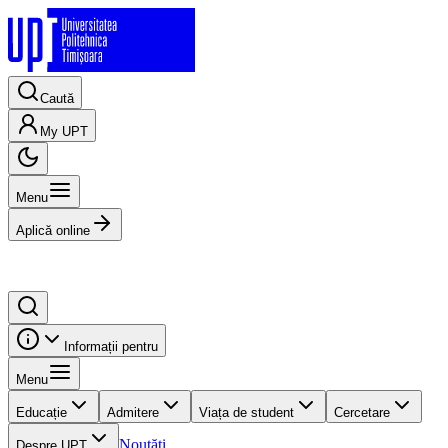
Caută
My UPT
Menu
Aplică online
Informații pentru
Menu
Educație
Admitere
Viața de student
Cercetare
Noutăți
Despre UPT