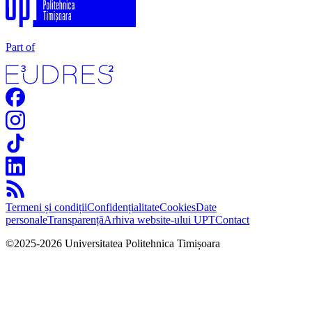
Part of
Termeni și condiții
Confidențialitate
Cookies
Date
personale
Transparență
Arhiva website-ului UPT
Contact
©
2025
-
2026
Universitatea Politehnica Timișoara