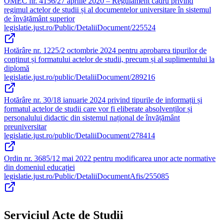
OMEC nr. 4156/27 aprilie 2020 – Regulament cadru privind
regimul actelor de studii și al documentelor universitare în sistemul
de învățământ superior
legislatie.just.ro/Public/DetaliiDocument/225524
Hotărâre nr. 1225/2 octombrie 2024 pentru aprobarea tipurilor de
conținut și formatului actelor de studii, precum și al suplimentului la
diplomă
legislatie.just.ro/public/DetaliiDocument/289216
Hotărâre nr. 30/18 ianuarie 2024 privind tipurile de informații și
formatul actelor de studii care vor fi eliberate absolvenților și
personalului didactic din sistemul național de învățământ
preuniversitar
legislatie.just.ro/public/DetaliiDocument/278414
Ordin nr. 3685/12 mai 2022 pentru modificarea unor acte normative
din domeniul educației
legislatie.just.ro/Public/DetaliiDocumentAfis/255085
Serviciul Acte de Studii